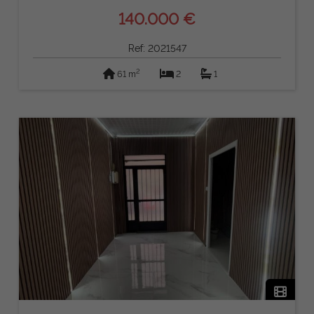
140.000 €
Ref: 2021547
2
61 m
2
1