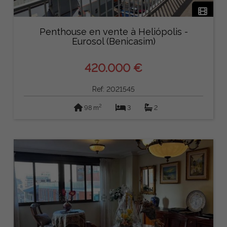
Penthouse en vente à Heliópolis -
Eurosol (Benicasim)
420.000 €
Ref: 2021545
2
98 m
3
2