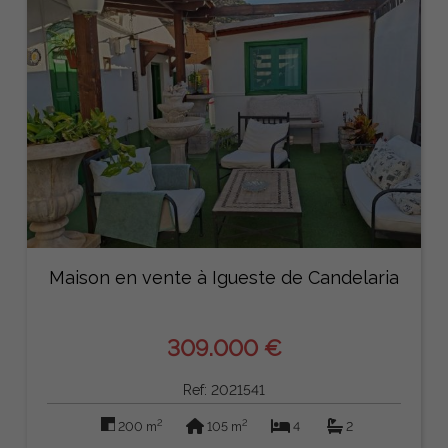
Maison en vente à Igueste de Candelaria
309.000 €
Ref: 2021541
2
2
200 m
105 m
4
2