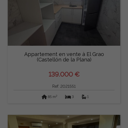
Appartement en vente à El Grao
(Castellón de la Plana)
139.000 €
Ref: 2021551
2
85 m
3
1