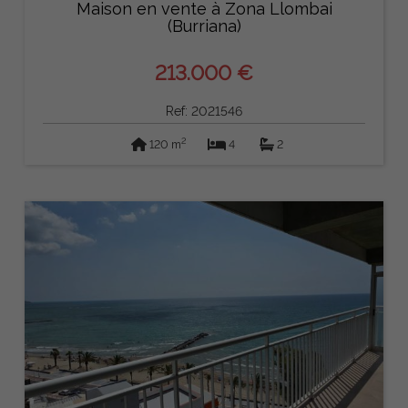
Maison en vente à Zona Llombai
(Burriana)
213.000 €
Ref: 2021546
2
120 m
4
2