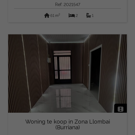
Ref: 2021547
2
61 m
2
1
Woning te koop in Zona Llombai
(Burriana)