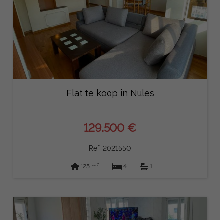
Flat te koop in Nules
129.500 €
Ref: 2021550
2
125 m
4
1