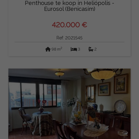
Penthouse te koop in Heliópolis -
Eurosol (Benicasim)
420.000 €
Ref: 2021545
2
98 m
3
2