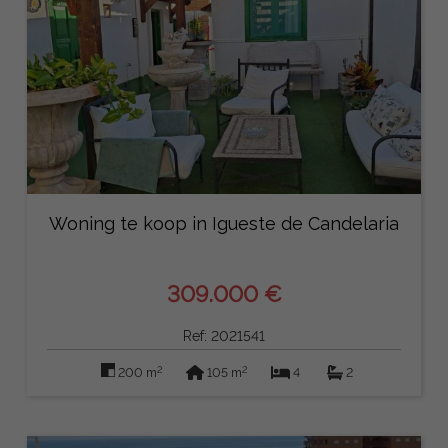
Woning te koop in Igueste de Candelaria
309.000 €
Ref: 2021541
2
2
200 m
105 m
4
2