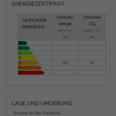
ENERGIEZERTIFIKAT
Consumo
Emisiones
CALIFICACIÓN
energía
CO
2
ENERGÉTICA
2
2
kW h / m
kg CO
/ m
2
año
año
A
B
C
D
156
44
E
F
G
LAGE UND UMGEBUNG
Oropesa del Mar (Castellón)