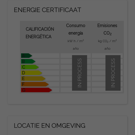
ENERGIE CERTIFICAAT
Consumo
Emisiones
CALIFICACIÓN
energía
CO
2
ENERGÉTICA
2
2
kW h / m
kg CO
/ m
2
año
año
A
IN PROCESS
IN PROCESS
B
C
D
E
F
G
LOCATIE EN OMGEVING