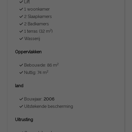
Lift
1 woonkamer
2 Slaapkamers
2 Badkamers
2
1 terras (32 m
)
Wasserij
Oppervlakken
2
Bebouwde: 86 m
2
Nuttig: 74 m
land
Bouwjaar:
2006
Uitstekende bescherming
Uitrusting