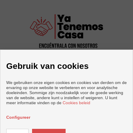
Gebruik van cookies
We gebruiken onze eigen cookies en cookies van derden om de
ervaring op onze website te verbeteren en voor analytische
doeleinden. Sommige zijn noodzakelijk voor de goede werking
Woningen en huizen te koop in Castellón de la Plana
van de website, andere kunt u instellen of weigeren. U kunt
meer informatie vinden op de
Cookies beleid
Copyright © 2026 Ya tenemos casa. |
Voorwaarden En
Privacybeleid
|
Privacybeleid
|
Cookies policy
Configureer
Ontwikkeld door
Inmoenter