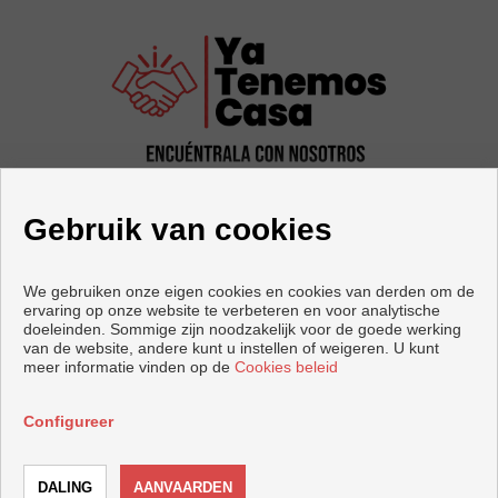
Gebruik van cookies
We gebruiken onze eigen cookies en cookies van derden om de
ervaring op onze website te verbeteren en voor analytische
doeleinden. Sommige zijn noodzakelijk voor de goede werking
Woningen en huizen te koop in Castellón de la Plana
van de website, andere kunt u instellen of weigeren. U kunt
meer informatie vinden op de
Cookies beleid
Copyright © 2026 Ya tenemos casa. |
Voorwaarden En
Privacybeleid
|
Privacybeleid
|
Cookies policy
Configureer
Ontwikkeld door
Inmoenter