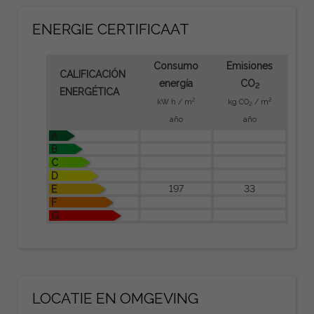
ENERGIE CERTIFICAAT
Consumo
Emisiones
CALIFICACIÓN
energía
CO
2
ENERGÉTICA
2
2
kW h / m
kg CO
/ m
2
año
año
A
B
C
D
197
33
E
F
G
LOCATIE EN OMGEVING