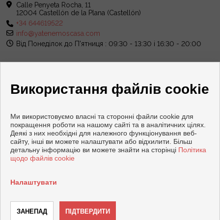
Calle Penyeta Rocha, 11
12004 Castellón de la Plana (Castellón)
+34 644619522
info@yatenemoscasa.com
Від Понеділок до П'ятниця : 09:30 - 13:30 і 16:30 - 20:00
Використання файлів cookie
Ми використовуємо власні та сторонні файли cookie для
покращення роботи на нашому сайті та в аналітичних цілях.
Деякі з них необхідні для належного функціонування веб-
сайту, інші ви можете налаштувати або відхилити. Більш
детальну інформацію ви можете знайти на сторінці
Політика
щодо файлів cookie
Copyright © 2026 Ya tenemos casa. |
Правова Інформація
|
Політика конфіденційності
|
Політика файлів cookie
Налаштувати
Розроблено
Inmoenter