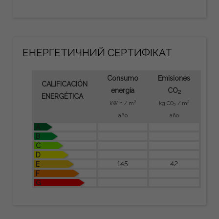
ЕНЕРГЕТИЧНИЙ СЕРТИФІКАТ
Consumo
Emisiones
CALIFICACIÓN
energía
CO
2
ENERGÉTICA
2
2
kW h / m
kg CO
/ m
2
año
año
A
B
C
D
145
42
E
F
G